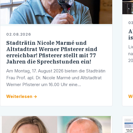
03
A
02.08.2026
i
Stadträtin Nicole Marmé und
Li
Altstadtrat Werner Pfisterer sind
na
erreichbar! Pfisterer stellt mit 77
20
Jahren die Sprechstunden ein!
St
Am Montag, 17. August 2026 bieten die Stadträtin
Ja
Frau Prof. apl. Dr. Nicole Marmé und Altstadtrat
Werner Pfisterer um 16.00 Uhr eine
Telefonsprechstunde an. Gerne können Sie sich
Weiterlesen →
We
mit Ihren Fragen, Anliegen und …