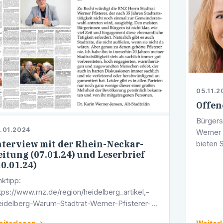
05.11.2
Offen
Bürgers
.01.2024
Werner 
nterview mit der Rhein-Neckar-
bieten S
eitung (07.01.24) und Leserbrief
Stadtra
10.01.24)
Bürgers
nktipp:
tps://www.rnz.de/region/heidelberg_artikel,-
idelberg-Warum-Stadtrat-Werner-Pfisterer-
ch-35-Jahren-abtritt-