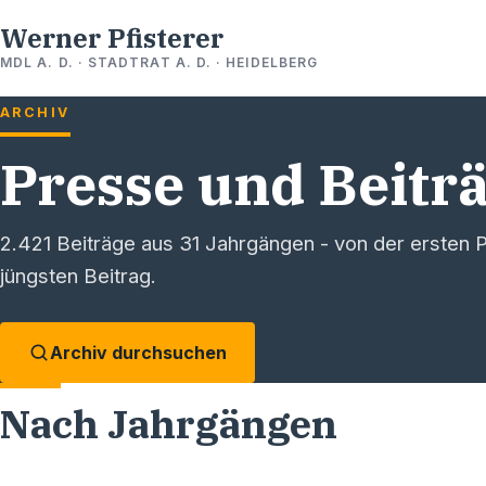
Werner Pfisterer
MDL A. D. · STADTRAT A. D. · HEIDELBERG
ARCHIV
Presse und Beitr
2.421
Beiträge aus
31
Jahrgängen - von der ersten P
jüngsten Beitrag.
Archiv durchsuchen
Nach Jahrgängen