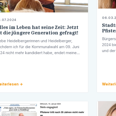
06.03.
.07.2024
Stadt
lles im Leben hat seine Zeit: Jetzt
Pfiste
st die jüngere Generation gefragt!
Bürgers
ebe Heidelbergerinnen und Heidelberger,
2024 bi
chdem ich für die Kommunalwahl am 09. Juni
und der
24 nicht mehr kandidiert habe, endet meine
eine Sp
adtratstätigkeit am 23. Juli 2024. Nach 45
Räumlic
hren aktiver Parteiarbeit, 35 Jahren als …
iterlesen →
Weiter