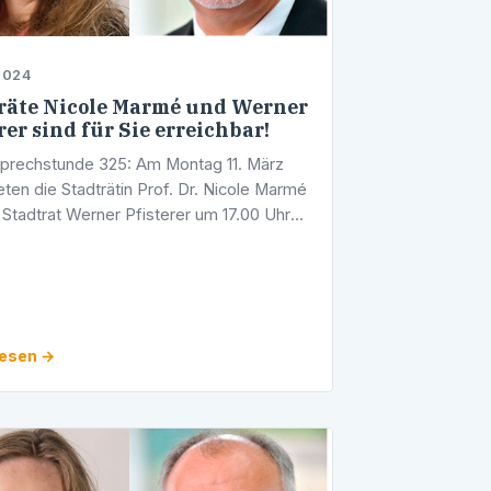
2024
räte Nicole Marmé und Werner
rer sind für Sie erreichbar!
prechstunde 325: Am Montag 11. März
eten die Stadträtin Prof. Dr. Nicole Marmé
 Stadtrat Werner Pfisterer um 17.00 Uhr
rechstunde an. Diese findet in den
hkeiten der CDU-Fraktion im …
lesen →