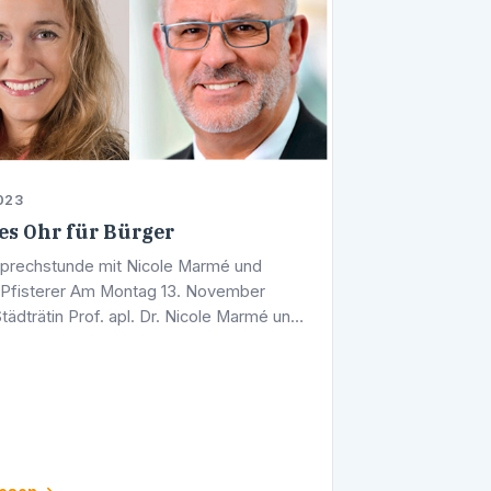
023
es Ohr für Bürger
prechstunde mit Nicole Marmé und
Pfisterer Am Montag 13. November
tädträtin Prof. apl. Dr. Nicole Marmé und
t Werner Pfisterer um 17.00 Uhr eine
prechstunde an. Diese findet in den …