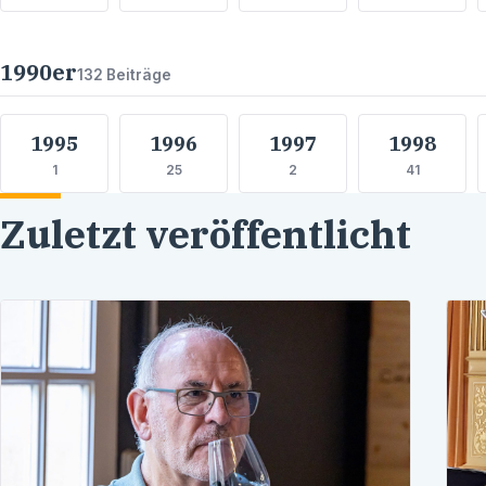
1990
er
132
Beiträge
1995
1996
1997
1998
1
25
2
41
Zuletzt veröffentlicht