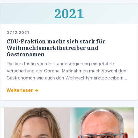
2021
07.12.2021
CDU-Fraktion macht sich stark für
Weihnachtsmarktbetreiber und
Gastronomen
Die kurzfristig von der Landesregierung eingeführte
Verschärfung der Corona-Maßnahmen machtsowohl den
Gastronomen wie auch den Weihnachtsmarktbetreibern
sehr zu schaffen. Deshalb hat dieCDU-Fraktion im
Weiterlesen →
Heidelberger …