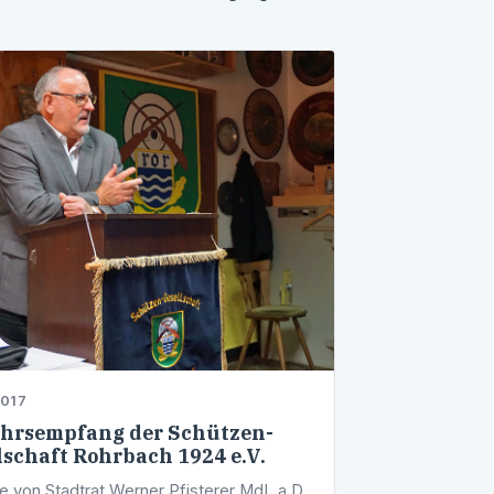
2017
hrsempfang der Schützen-
lschaft Rohrbach 1924 e.V.
e von Stadtrat Werner Pfisterer MdL a.D.