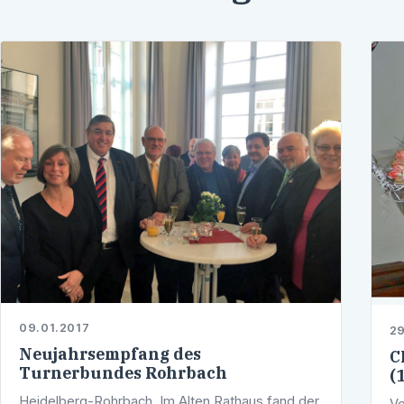
09.01.2017
29
Neujahrsempfang des
C
Turnerbundes Rohrbach
(
Heidelberg-Rohrbach. Im Alten Rathaus fand der
Ve