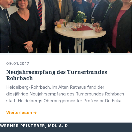
09.01.2017
Neujahrsempfang des Turnerbundes
Rohrbach
Heidelberg-Rohrbach. Im Alten Rathaus fand der
diesjährige Neujahrsempfang des Turnerbundes Rohrbach
statt. Heidelbergs Oberbürgermeister Professor Dr. Eckart
Würnzer sprach ein Grußwort, Bianca Flock und Michael
Weiterlesen →
Horsch …
WERNER PFISTERER, MDL A. D.