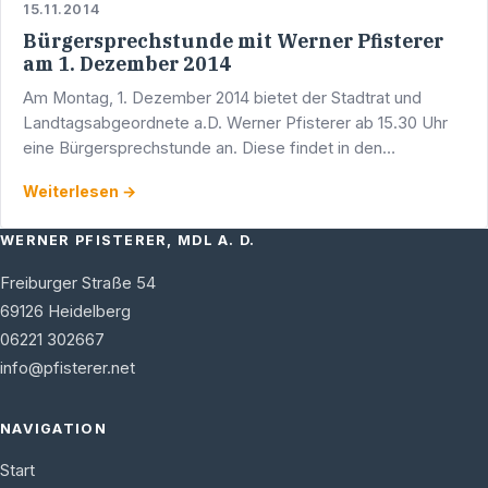
15.11.2014
Bürgersprechstunde mit Werner Pfisterer
am 1. Dezember 2014
Am Montag, 1. Dezember 2014 bietet der Stadtrat und
Landtagsabgeordnete a.D. Werner Pfisterer ab 15.30 Uhr
eine Bürgersprechstunde an. Diese findet in den
Räumlichkeiten des CDU-Dienstleistungszentrums,
Weiterlesen →
Adlerstraße 1/5, …
WERNER PFISTERER, MDL A. D.
Freiburger Straße 54
69126
Heidelberg
06221 302667
info@pfisterer.net
NAVIGATION
Start