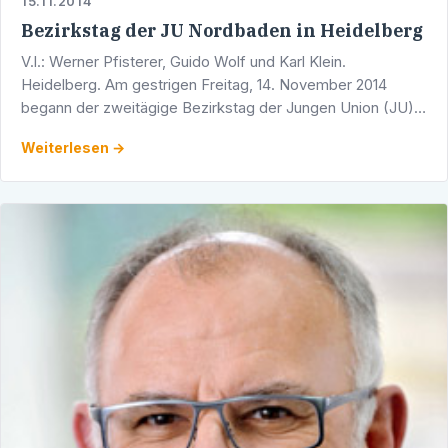
15.11.2014
Bezirkstag der JU Nordbaden in Heidelberg
V.l.: Werner Pfisterer, Guido Wolf und Karl Klein.
Heidelberg. Am gestrigen Freitag, 14. November 2014
begann der zweitägige Bezirkstag der Jungen Union (JU)
Nordbaden, der in Heidelberg stattfindet.
Weiterlesen →
Selbstverständlich …