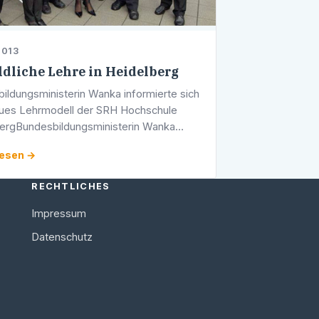
2013
ldliche Lehre in Heidelberg
ildungsministerin Wanka informierte sich
ues Lehrmodell der SRH Hochschule
ergBundesbildungsministerin Wanka
erte sich über neues Lehrmodell der SRH
lesen →
ule Heidelberg Mit einem neuen …
RECHTLICHES
Impressum
Datenschutz