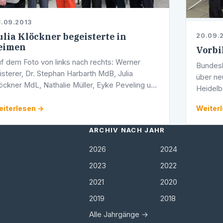
.09.2013
ulia Klöckner begeisterte in
20.09.
eimen
Vorbi
f dem Foto von links nach rechts: Werner
Bundesb
isterer, Dr. Stephan Harbarth MdB, Julia
über ne
öckner MdL, Nathalie Müller, Eyke Peveling und
Heidelb
tthias Müller. Leimen. Auf Einladung der
informi
iden Bundestagsabgeordneten Dr. Stephan …
iterlesen →
Weiter
Hochsch
ARCHIV NACH JAHR
2026
2024
2023
2022
2021
2020
2019
2018
Alle Jahrgänge →