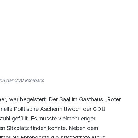
2013 der CDU Rohrbach
r, war begeistert: Der Saal im Gasthaus „Roter
onelle Politische Aschermittwoch der CDU
Stuhl gefüllt. Es musste vielmehr enger
en Sitzplatz finden konnte. Neben dem
mer als Ehrengäste die Altstadträte Klaus