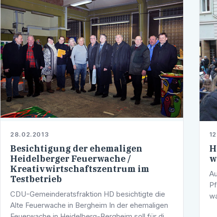
28.02.2013
12
Besichtigung der ehemaligen
H
Heidelberger Feuerwache /
w
Kreativwirtschaftszentrum im
Au
Testbetrieb
Pf
CDU-Gemeinderatsfraktion HD besichtigte die
wa
Alte Feuerwache in Bergheim In der ehemaligen
du
Feuerwache in Heidelberg-Bergheim soll für die