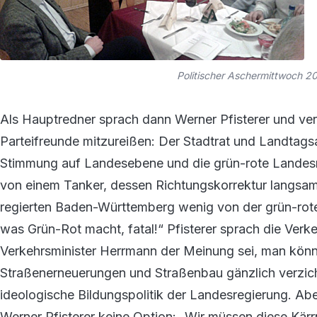
Politischer Aschermittwoch 
Als Hauptredner sprach dann Werner Pfisterer und ve
Parteifreunde mitzureißen: Der Stadtrat und Landtagsa
Stimmung auf Landesebene und die grün-rote Landesreg
von einem Tanker, dessen Richtungskorrektur langsa
regierten Baden-Württemberg wenig von der grün-rot
was Grün-Rot macht, fatal!“ Pfisterer sprach die Verke
Verkehrsminister Herrmann der Meinung sei, man kön
Straßenerneuerungen und Straßenbau gänzlich verzichte
ideologische Bildungspolitik der Landesregierung. Aber
Werner Pfisterer keine Option: „Wir müssen diese Kärrn