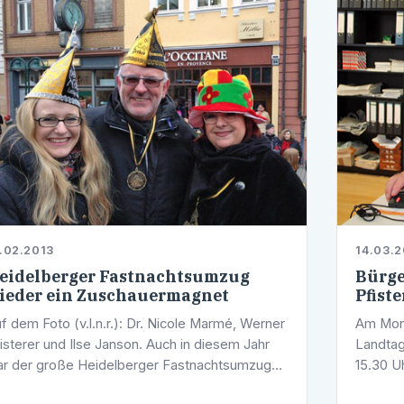
.02.2013
14.03.2
eidelberger Fastnachtsumzug
Bürge
ieder ein Zuschauermagnet
Pfist
f dem Foto (v.l.n.r.): Dr. Nicole Marmé, Werner
Am Mont
isterer und Ilse Janson. Auch in diesem Jahr
Landtag
r der große Heidelberger Fastnachtsumzug
15.30 U
rch die Innenstadt ein Magnet: Rund 100.000
in den 