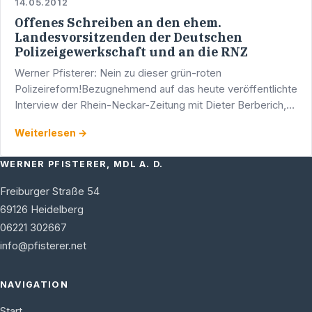
14.05.2012
Offenes Schreiben an den ehem.
Landesvorsitzenden der Deutschen
Polizeigewerkschaft und an die RNZ
Werner Pfisterer: Nein zu dieser grün-roten
Polizeireform!Bezugnehmend auf das heute veröffentlichte
Interview der Rhein-Neckar-Zeitung mit Dieter Berberich,
dem ehemaligen Landesvorsitzenden der Deutschen …
Weiterlesen →
WERNER PFISTERER, MDL A. D.
Freiburger Straße 54
69126
Heidelberg
06221 302667
info@pfisterer.net
NAVIGATION
Start