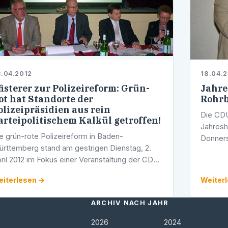
.04.2012
18.04.
fisterer zur Polizeireform: Grün-
Jahr
ot hat Standorte der
Rohr
olizeipräsidien aus rein
Die CDU
arteipolitischem Kalkül getroffen!
Jahresh
e grün-rote Polizeireform in Baden-
Donners
rttemberg stand am gestrigen Dienstag, 2.
Gasthau
ril 2012 im Fokus einer Veranstaltung der CDU
Rohrbac
idelberg. Als Hauptreferenten konnte der
iterlesen →
Weiter
ellvertretende Kreisvorsitzende der CDU …
ARCHIV NACH JAHR
2026
2024