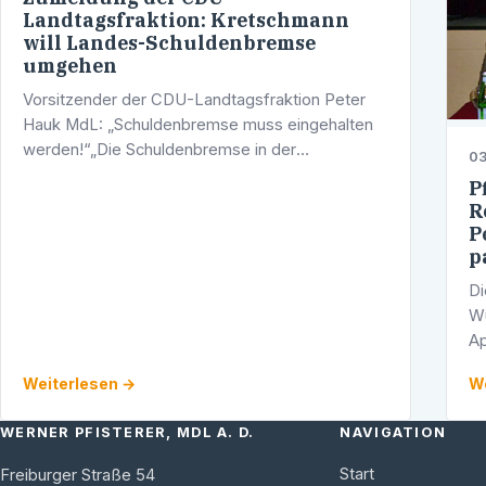
Landtagsfraktion: Kretschmann
will Landes-Schuldenbremse
umgehen
Vorsitzender der CDU-Landtagsfraktion Peter
Hauk MdL: „Schuldenbremse muss eingehalten
werden!“„Die Schuldenbremse in der
03
Landeshaushaltsordnung ist keine
P
Schönwetterregel, die die Landesregierung nach
R
Lust und Laune …
P
p
Di
Wü
Ap
He
Weiterlesen →
We
st
WERNER PFISTERER, MDL A. D.
NAVIGATION
Start
Freiburger Straße 54