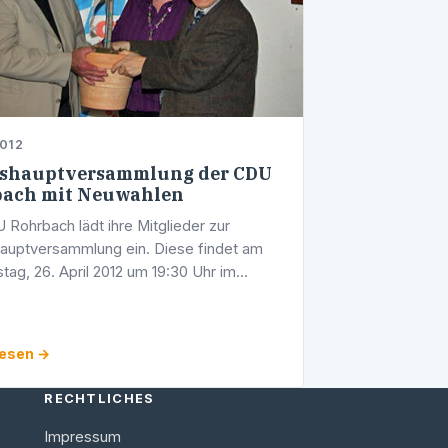
2012
eshauptversammlung der CDU
bach mit Neuwahlen
 Rohrbach lädt ihre Mitglieder zur
auptversammlung ein. Diese findet am
tag, 26. April 2012 um 19:30 Uhr im
s "Roter Ochsen" in Heidelberg-
h statt. Gewählt werden nicht nur der …
lesen →
RECHTLICHES
Impressum