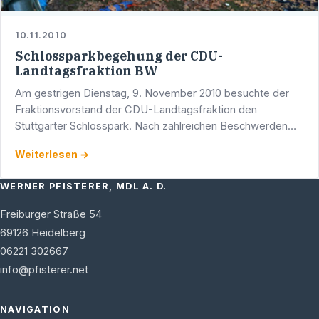
10.11.2010
Schlossparkbegehung der CDU-
Landtagsfraktion BW
Am gestrigen Dienstag, 9. November 2010 besuchte der
Fraktionsvorstand der CDU-Landtagsfraktion den
Stuttgarter Schlosspark. Nach zahlreichen Beschwerden
der Bürgerinnen und Bürger über den derzeit sehr
Weiterlesen →
verwahrlosten …
WERNER PFISTERER, MDL A. D.
Freiburger Straße 54
69126
Heidelberg
06221 302667
info@pfisterer.net
NAVIGATION