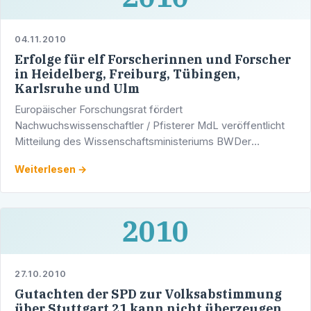
04.11.2010
Erfolge für elf Forscherinnen und Forscher
in Heidelberg, Freiburg, Tübingen,
Karlsruhe und Ulm
Europäischer Forschungsrat fördert
Nachwuchswissenschaftler / Pfisterer MdL veröffentlicht
Mitteilung des Wissenschaftsministeriums BWDer
europäische Forschungsrat (ERC) fördert elf
Weiterlesen →
Nachwuchswissenschaftler in …
2010
27.10.2010
Gutachten der SPD zur Volksabstimmung
über Stuttgart 21 kann nicht überzeugen