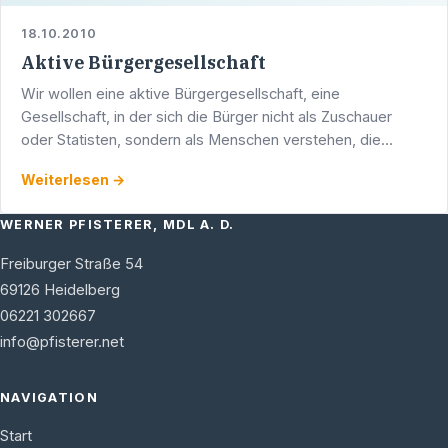
18.10.2010
Aktive Bürgergesellschaft
Wir wollen eine aktive Bürgergesellschaft, eine
Gesellschaft, in der sich die Bürger nicht als Zuschauer
oder Statisten, sondern als Menschen verstehen, die
Einfluss nehmen können auf den Lauf der Dinge in
Weiterlesen →
Gesellschaft …
WERNER PFISTERER, MDL A. D.
Freiburger Straße 54
69126
Heidelberg
06221 302667
info@pfisterer.net
NAVIGATION
Start