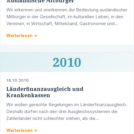
Ausländische Mitbürger
Wir erkennen und anerkennen die Bedeutung ausländischer
Mitbürger in der Gesellschaft, im kulturellen Leben, in den
Vereinen, in Wirtschaft, Mittelstand, Gastronomie und
Dienstleistung. Solidarität und ein gedeihliches …
Weiterlesen →
2010
18.10.2010
Länderfinanzausgleich und
Krankenkassen
Wir wollen gerechte Regelungen im Länderfinanzausgleich.
Deshalb dürfen nach den drei Ausgleichssystemen die
Zahlerländer nicht schlechter stehen, als die
Empfängerländer. Sie dürfen nicht mehr Geld pro
Weiterlesen →
Einwohner …