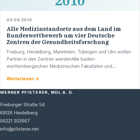
2010
03.09.2010
Alle Medizinstandorte aus dem Land im
Bundeswettbewerb um vier Deutsche
Zentren der Gesundheitsforschung
Freiburg, Heidelberg, Mannheim, Tübingen und Ulm wollen
Partner in den Zentren werdenAlle baden-
württembergischen Medizinischen Fakultäten und
Universitätsklinika beteiligen sich mit insgesamt 14
Weiterlesen →
Anträgen am …
WERNER PFISTERER, MDL A. D.
Freiburger Straße 54
69126
Heidelberg
06221 302667
info@pfisterer.net