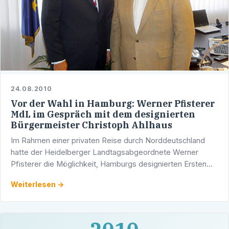
24.08.2010
Vor der Wahl in Hamburg: Werner Pfisterer
MdL im Gespräch mit dem designierten
Bürgermeister Christoph Ahlhaus
Im Rahmen einer privaten Reise durch Norddeutschland
hatte der Heidelberger Landtagsabgeordnete Werner
Pfisterer die Möglichkeit, Hamburgs designierten Ersten
Bürgermeister Christoph Ahlhaus zu treffen. Pfisterer und
Weiterlesen →
…