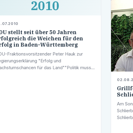
2010
.07.2010
DU stellt seit über 50 Jahren
rfolgreich die Weichen für den
rfolg in Baden-Württemberg
U-Fraktionsvorsitzender Peter Hauk zur
gierungserklärung "Erfolg und
chstumschancen für das Land""Politik muss
ndeln, um die richtigen und nachhaltigen
02.08.
tscheidungen für eine erfolgreiche Zukunft zu
Grillf
effen. …
Schli
Am Sonn
Schlierb
Schlier
erfrisc
Grill au