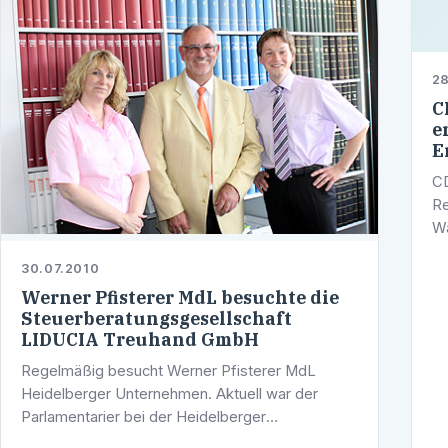
28
C
e
E
CD
Re
Wa
ha
30.07.2010
En
Werner Pfisterer MdL besuchte die
tr
Steuerberatungsgesellschaft
LIDUCIA Treuhand GmbH
Regelmäßig besucht Werner Pfisterer MdL
Heidelberger Unternehmen. Aktuell war der
Parlamentarier bei der Heidelberger
Steuerberatungsgesellschaft LIDUCIA Treuhand