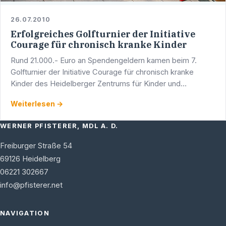
26.07.2010
Erfolgreiches Golfturnier der Initiative
Courage für chronisch kranke Kinder
Rund 21.000.- Euro an Spendengeldern kamen beim 7.
Golfturnier der Initiative Courage für chronisch kranke
Kinder des Heidelberger Zentrums für Kinder und
Jugendmedizin des Universitätsklinikums Heidelberg im
Weiterlesen →
Golfclub …
WERNER PFISTERER, MDL A. D.
Freiburger Straße 54
69126
Heidelberg
06221 302667
info@pfisterer.net
NAVIGATION