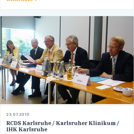
von behinderten und …
23.07.2010
RCDS Karlsruhe / Karlsruher Klinikum /
IHK Karlsruhe