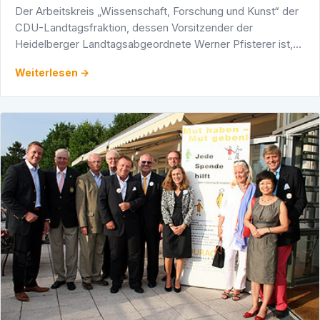
Der Arbeitskreis „Wissenschaft, Forschung und Kunst“ der
CDU-Landtagsfraktion, dessen Vorsitzender der
Heidelberger Landtagsabgeordnete Werner Pfisterer ist,
hatte auf Initiative von Katrin Schütz, MdL im Rahmen einer
Weiterlesen →
…