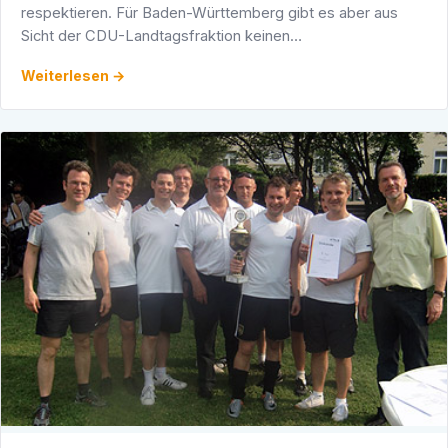
respektieren. Für Baden-Württemberg gibt es aber aus
Sicht der CDU-Landtagsfraktion keinen
Nachbesserungsbedarf“, sagte der Vorsitzende der CDU-
Weiterlesen →
Landtagsfraktion, Peter …