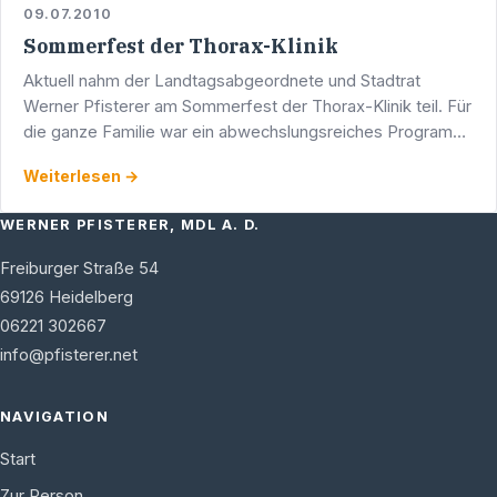
09.07.2010
Sommerfest der Thorax-Klinik
Aktuell nahm der Landtagsabgeordnete und Stadtrat
Werner Pfisterer am Sommerfest der Thorax-Klinik teil. Für
die ganze Familie war ein abwechslungsreiches Programm
geboten, es gab kühle Getränke und Leckereien vom …
Weiterlesen →
WERNER PFISTERER, MDL A. D.
Freiburger Straße 54
69126
Heidelberg
06221 302667
info@pfisterer.net
NAVIGATION
Start
Zur Person