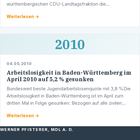
württembergischen CDU-Landtagsfraktion die
Bundesbank (Hauptverwaltung Stuttgart). Im Mittelpunkt
Weiterlesen →
des Gesprächs - unter anderem …
2010
04.05.2010
Arbeitslosigkeit in Baden-Württemberg im
April 2010 auf 5,2 % gesunken
Bundesweit beste Jugendarbeitslosenquote mit 3,8 %Die
Arbeitslosigkeit in Baden-Württemberg ist im April zum
dritten Mal in Folge gesunken: Bezogen auf alle zivilen
Erwerbspersonen lag die Quote im Südwesten bei 5,2 …
Weiterlesen →
WERNER PFISTERER, MDL A. D.