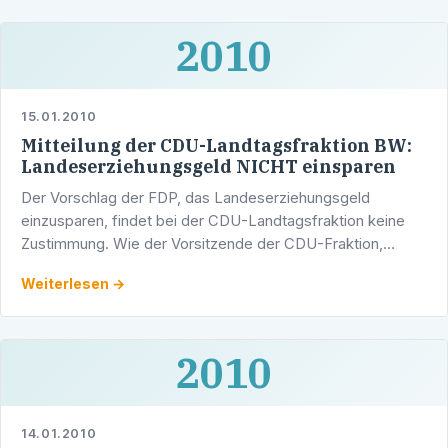
2010
15.01.2010
Mitteilung der CDU-Landtagsfraktion BW:
Landeserziehungsgeld NICHT einsparen
Der Vorschlag der FDP, das Landeserziehungsgeld
einzusparen, findet bei der CDU-Landtagsfraktion keine
Zustimmung. Wie der Vorsitzende der CDU-Fraktion,
Stefan Mappus, mitteilte, werde er derlei Pläne nicht
Weiterlesen →
mittragen. …
2010
14.01.2010