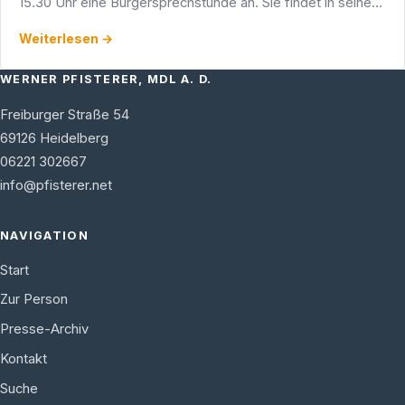
15.30 Uhr eine Bürgersprechstunde an. Sie findet in seinem
Wahlkreisbüro in der Adlerstraße 1/5, 69123 Heidelberg-
Weiterlesen →
Wieblingen …
WERNER PFISTERER, MDL A. D.
Freiburger Straße 54
69126
Heidelberg
06221 302667
info@pfisterer.net
NAVIGATION
Start
Zur Person
Presse-Archiv
Kontakt
Suche