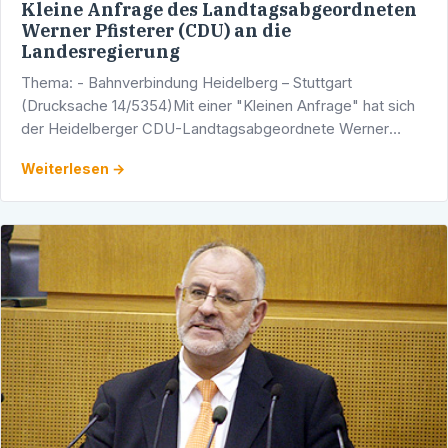
Kleine Anfrage des Landtagsabgeordneten
Werner Pfisterer (CDU) an die
Landesregierung
Thema: - Bahnverbindung Heidelberg – Stuttgart
(Drucksache 14/5354)Mit einer "Kleinen Anfrage" hat sich
der Heidelberger CDU-Landtagsabgeordnete Werner
Pfisterer an die Landesregierung in Sachen
Weiterlesen →
"Bahnverbindung …