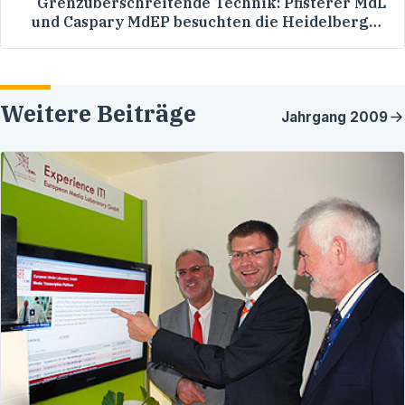
Grenzüberschreitende Technik: Pfisterer MdL
und Caspary MdEP besuchten die Heidelberger
Forschungsinstitute European Media Laboratory
und EML Research
Weitere Beiträge
Jahrgang
2009