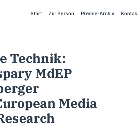
Start
Zur Person
Presse-Archiv
Kontak
e Technik:
aspary MdEP
berger
 European Media
Research