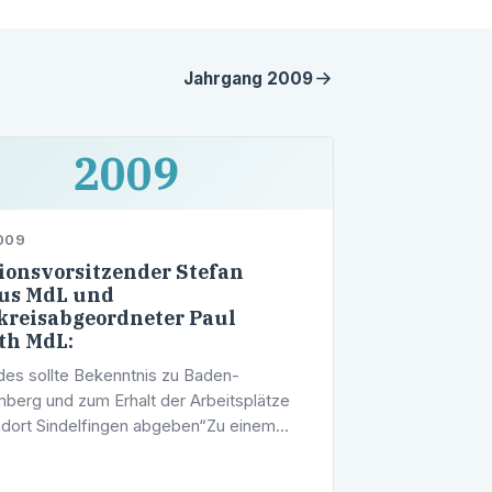
Jahrgang
2009
2009
2009
ionsvorsitzender Stefan
us MdL und
reisabgeordneter Paul
th MdL:
es sollte Bekenntnis zu Baden-
berg und zum Erhalt der Arbeitsplätze
dort Sindelfingen abgeben“Zu einem
hen Bekenntnis zu Baden-Württemberg
it zum Erhalt der Arbeitsplätze am