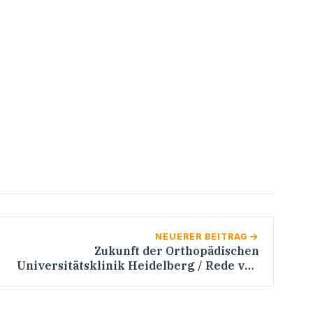
NEUERER BEITRAG
Zukunft der Orthopädischen
Universitätsklinik Heidelberg / Rede von
Werner Pfisterer MdL im Landtag