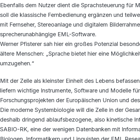
Ebenfalls dem Nutzer dient die Sprachsteuerung für M
soll die klassische Fernbedienung ergänzen und tei
mit Fernseher, Stereoanlage und digitalem Bilderrahme
sprecherunabhängige EML-Software.
Werner Pfisterer sah hier ein großes Potenzial besond
ältere Menschen: „Sprache bietet hier eine Möglichkeit
umzugehen.“
Mit der Zelle als kleinster Einheit des Lebens befasse
liefern wichtige Instrumente, Software und Modelle fü
Forschungsprojekten der Europäischen Union und de
Die moderne Systembiologie will die Zelle in der Gesa
deshalb dringend ablaufsbezogene, also kinetische I
SABIO-RK, eine der wenigen Datenbanken mit Informat
Biologen, Informatikern und Linguisten der EML Resea