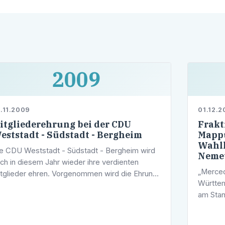
2009
.11.2009
01.12.
itgliederehrung bei der CDU
Frakt
eststadt - Südstadt - Bergheim
Mapp
Wahlk
e CDU Weststadt - Südstadt - Bergheim wird
Neme
ch in diesem Jahr wieder ihre verdienten
„Merced
tglieder ehren. Vorgenommen wird die Ehrung
Württem
rch den Kreisvorsitzenden der CDU
am Stan
idelberg Eyke Peveling.
deutlic
und dam