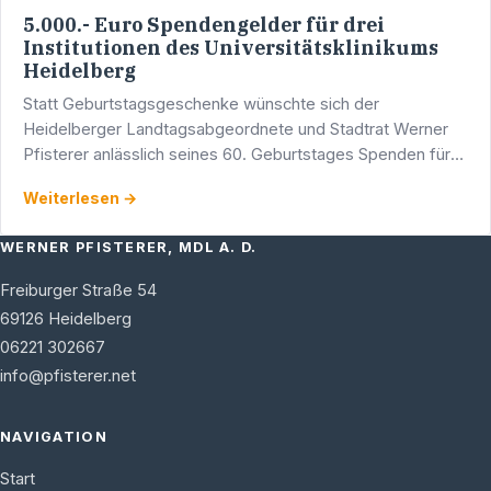
5.000.- Euro Spendengelder für drei
Institutionen des Universitätsklinikums
Heidelberg
Statt Geburtstagsgeschenke wünschte sich der
Heidelberger Landtagsabgeordnete und Stadtrat Werner
Pfisterer anlässlich seines 60. Geburtstages Spenden für
drei Institutionen des Universitätsklinikums von seinen …
Weiterlesen →
WERNER PFISTERER, MDL A. D.
Freiburger Straße 54
69126
Heidelberg
06221 302667
info@pfisterer.net
NAVIGATION
Start