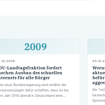
Haus des Landtags
2009
.10.2009
05.10.
DU-Landtagsfraktion fordert
Werne
aschen Ausbau des schnellen
aktue
nternets für alle Bürger
befür
aggre
ie neue Bundesregierung wird endlich die
Als "ric
raussetzungen dafür schaffen, dass es bis
bezeich
m Jahr 2014 überall in Deutschland eine
Spreche
ächendeckende