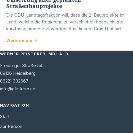
Straßenbauprojekte
Die CDU-Landtagsfraktion will, dass die 21 Bauprojekte im
Land, welche die Regierung zu verschieben beabsichtigte,
kurzfristig umgesetzt werden. Aus diesem Grund hat sich
die CDU-Fraktion an die Regierung mit der …
Weiterlesen →
WERNER PFISTERER, MDL A. D.
Freiburger Straße 54
69126
Heidelberg
06221 302667
info@pfisterer.net
NAVIGATION
Start
Zur Person