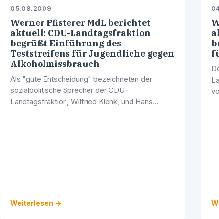
05.08.2009
0
Werner Pfisterer MdL berichtet
W
aktuell: CDU-Landtagsfraktion
a
begrüßt Einführung des
b
Teststreifens für Jugendliche gegen
f
Alkoholmissbrauch
De
Als "gute Entscheidung" bezeichneten der
La
sozialpolitische Sprecher der CDU-
vo
Landtagsfraktion, Wilfried Klenk, und Hans
fü
Heinz, innenpolitischer Sprecher der CDU-
Sc
Landtagsfraktion, die Einführung eines
Sc
Teststreifens zur …
Weiterlesen →
We