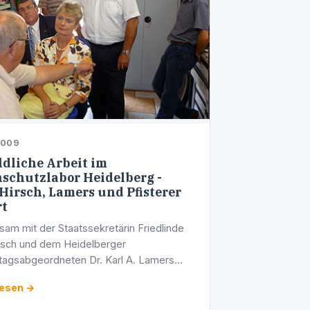
2009
ldliche Arbeit im
schutzlabor Heidelberg -
Hirsch, Lamers und Pfisterer
rt
am mit der Staatssekretärin Friedlinde
rsch und dem Heidelberger
agsabgeordneten Dr. Karl A. Lamers
e Werner Pfisterer MdL am gestrigen
lesen →
tag, 6. August 2009 das
chutzlabor des …