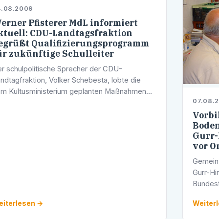
4.08.2009
erner Pfisterer MdL informiert
ktuell: CDU-Landtagsfraktion
egrüßt Qualifizierungsprogramm
ür zukünftige Schulleiter
r schulpolitische Sprecher der CDU-
ndtagfraktion, Volker Schebesta, lobte die
m Kultusministerium geplanten Maßnahmen
07.08.
r die Qualifizierung von zukünftigen
hulleitern. "Es ist ein vollkommen richtiger
Vorbi
Boden
hritt, …
Gurr-
vor O
Gemeins
Gurr-Hi
Bundest
besucht
iterlesen →
Weiter
Donners
Bodens