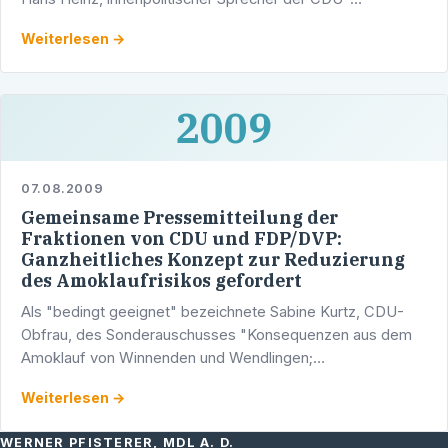
Landtagsfraktion, die Einführung eines Teststreifens zur …
Weiterlesen →
2009
07.08.2009
Gemeinsame Pressemitteilung der
Fraktionen von CDU und FDP/DVP:
Ganzheitliches Konzept zur Reduzierung
des Amoklaufrisikos gefordert
Als "bedingt geeignet" bezeichnete Sabine Kurtz, CDU-
Obfrau, des Sonderauschusses "Konsequenzen aus dem
Amoklauf von Winnenden und Wendlingen;
Jugendgefährdung und Jugendgewalt", die in der letzten
Weiterlesen →
Zeit verbreiteten …
WERNER PFISTERER, MDL A. D.