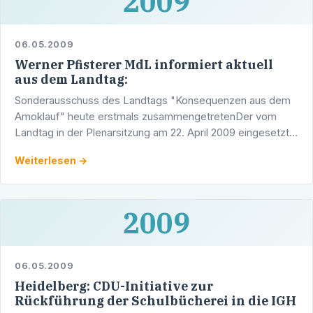
2009
06.05.2009
Werner Pfisterer MdL informiert aktuell
aus dem Landtag:
Sonderausschuss des Landtags "Konsequenzen aus dem
Amoklauf" heute erstmals zusammengetretenDer vom
Landtag in der Plenarsitzung am 22. April 2009 eingesetzte
Sonderausschuss "Konsequenzen aus dem Amoklauf in
Weiterlesen →
Winnenden …
2009
06.05.2009
Heidelberg: CDU-Initiative zur
Rückführung der Schulbücherei in die IGH