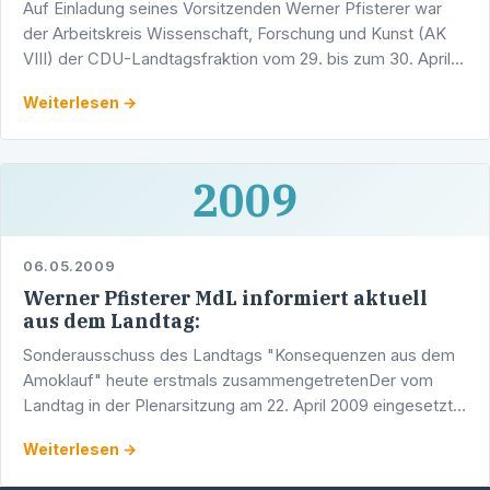
Auf Einladung seines Vorsitzenden Werner Pfisterer war
der Arbeitskreis Wissenschaft, Forschung und Kunst (AK
VIII) der CDU-Landtagsfraktion vom 29. bis zum 30. April
2009 zu einer Klausurtagung in Heidelberg vor Ort.
Weiterlesen →
2009
06.05.2009
Werner Pfisterer MdL informiert aktuell
aus dem Landtag:
Sonderausschuss des Landtags "Konsequenzen aus dem
Amoklauf" heute erstmals zusammengetretenDer vom
Landtag in der Plenarsitzung am 22. April 2009 eingesetzte
Sonderausschuss "Konsequenzen aus dem Amoklauf in
Weiterlesen →
Winnenden …