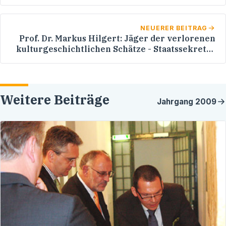
Werner Pfisterer MdL in Heidelberg - Gespräch
mit Kulturschaffenden - Besuch von BIOQUANT
NEUERER BEITRAG
Prof. Dr. Markus Hilgert: Jäger der verlorenen
kulturgeschichtlichen Schätze - Staatssekretär
Dr. Birk im Seminar für Sprachen und Kulturen
des Vorderen Orients (Assyriologie)
Weitere Beiträge
Jahrgang
2009