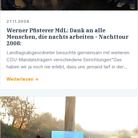
27.11.2008
Werner Pfisterer MdL: Dank an alle
Menschen, die nachts arbeiten - Nachttour
2008:
Landtagsabgeordneter besuchte gemeinsam mit weiteren
CDU-Mandatsträgern verschiedene Einrichtungen"Das
haben wir ja noch nie erlebt, dass uns jemand tief in der
Nacht besucht und dafür dankt, dass wir nachts arbeiten",
Weiterlesen →
…