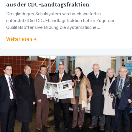
aus der CDU-Landtagsfraktion:
Dreigliedriges Schulsystem wird auch weiterhin
unterstütztDie CDU-Landtagsfraktion hat im Zuge der
Qualitätsoffensive Bildung die systematische
Weiterentwicklung von Hauptschulen zu Werkrealschulen
Weiterlesen →
auf den Weg gebracht. …