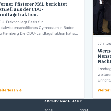
erner Pfisterer MdL berichtet
ktuell aus der CDU-
andtagsfraktion:
U-Fraktion legt Basis für
zialwissenschaftliches Gymnasium in Baden-
rttemberg Die CDU-Landtagsfraktion hat sich
tuell dafür ausgesprochen, das Angebot an
27.11.2
ruflichen Gymnasien zum Schuljahr 2009/10
Werne
 ein …
Mensc
Nacht
Landta
weiter
Einrich
dass un
iterlesen →
Weiter
dafür d
ARCHIV NACH JAHR
2026
2024