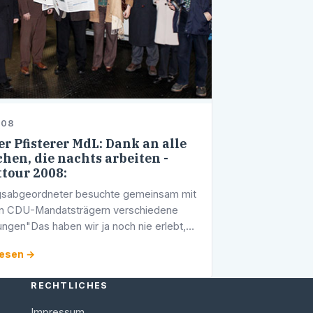
008
r Pfisterer MdL: Dank an alle
hen, die nachts arbeiten -
tour 2008:
gsabgeordneter besuchte gemeinsam mit
en CDU-Mandatsträgern verschiedene
tungen"Das haben wir ja noch nie erlebt,
s jemand tief in der Nacht besucht und
lesen →
ankt, dass wir nachts arbeiten", …
RECHTLICHES
Impressum