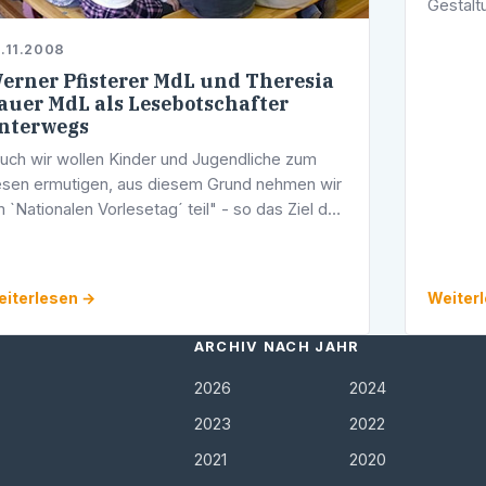
Gestalt
Bildun
.11.2008
der CDU
erner Pfisterer MdL und Theresia
Schulen
auer MdL als Lesebotschafter
nterwegs
uch wir wollen Kinder und Jugendliche zum
sen ermutigen, aus diesem Grund nehmen wir
 `Nationalen Vorlesetag´ teil" - so das Ziel der
iden Landtagsabgeordneten Theresia Bauer
rüne) und Werner Pfisterer (CDU), …
iterlesen →
Weiter
ARCHIV NACH JAHR
2026
2024
2023
2022
2021
2020