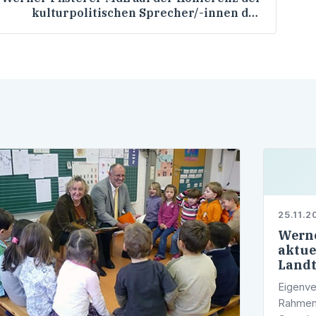
kulturpolitischen Sprecher/-innen der
CDU/CSU-Landtagsfraktionen am 17./18.
November 2008 in Essen
25.11.2
Werne
aktue
Landt
Eigenve
Rahmen