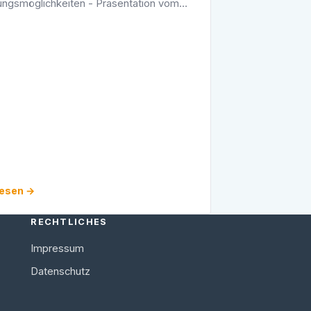
ungsmöglichkeiten - Präsentation vom
gsforumIm Rahmen des Bildungsforums
-Landtagsfraktion gaben drei innovative
 im Land – die …
lesen →
RECHTLICHES
Impressum
Datenschutz