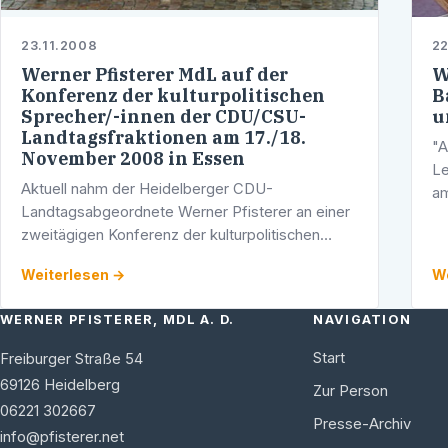
23.11.2008
22
Werner Pfisterer MdL auf der
W
Konferenz der kulturpolitischen
B
Sprecher/-innen der CDU/CSU-
u
Landtagsfraktionen am 17./18.
"A
November 2008 in Essen
Le
Aktuell nahm der Heidelberger CDU-
am
Landtagsabgeordnete Werner Pfisterer an einer
be
zweitägigen Konferenz der kulturpolitischen
(G
Sprecher/-innen aller CDU/CSU-
Weiterlesen →
We
Landtagsfraktionen in Essen teil.
WERNER PFISTERER, MDL A. D.
NAVIGATION
Start
Freiburger Straße 54
69126
Heidelberg
Zur Person
06221 302667
Presse-Archiv
info@pfisterer.net