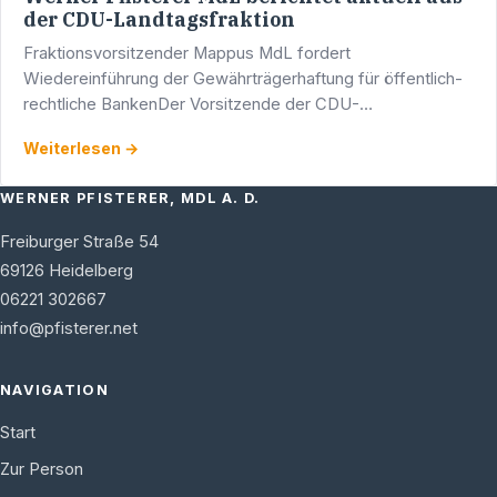
der CDU-Landtagsfraktion
Fraktionsvorsitzender Mappus MdL fordert
Wiedereinführung der Gewährträgerhaftung für öffentlich-
rechtliche BankenDer Vorsitzende der CDU-
Landtagsfraktion in Baden-Württemberg, Stefan Mappus,
Weiterlesen →
begrüßt die Entscheidung …
WERNER PFISTERER, MDL A. D.
Freiburger Straße 54
69126
Heidelberg
06221 302667
info@pfisterer.net
NAVIGATION
Start
Zur Person