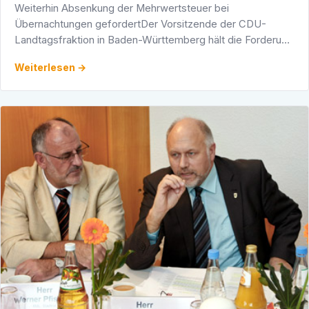
Weiterhin Absenkung der Mehrwertsteuer bei
Übernachtungen gefordertDer Vorsitzende der CDU-
Landtagsfraktion in Baden-Württemberg hält die Forderung
nach einer Absenkung des Mehrwertsteuersatzes bei
Weiterlesen →
Übernachtungen weiter …