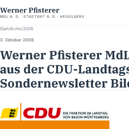
Werner Pfisterer
MDL A. D. · STADTRAT A. D. · HEIDELBERG
Start
/
Archiv
/
2008
3. Oktober 2008
Werner Pfisterer MdL 
aus der CDU-Landtags
Sondernewsletter Bi