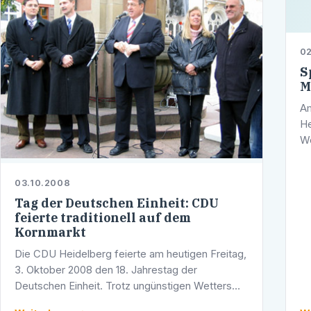
02
S
M
Am
He
We
Bü
Ad
03.10.2008
Tag der Deutschen Einheit: CDU
feierte traditionell auf dem
Kornmarkt
Die CDU Heidelberg feierte am heutigen Freitag,
3. Oktober 2008 den 18. Jahrestag der
Deutschen Einheit. Trotz ungünstigen Wetters
fanden zahlreiche Besucherinnen und Besucher