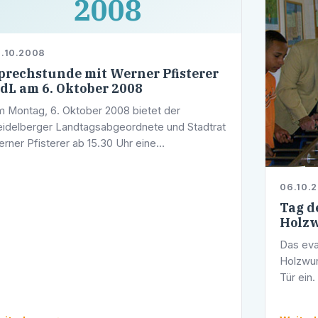
2008
.10.2008
prechstunde mit Werner Pfisterer
dL am 6. Oktober 2008
 Montag, 6. Oktober 2008 bietet der
idelberger Landtagsabgeordnete und Stadtrat
rner Pfisterer ab 15.30 Uhr eine
rgersprechstunde an. Ort: Wahlkreisbüro,
lerstraße 1/5, 69123 Heidelberg.
06.10.
Tag d
Holzw
Das eva
Holzwur
Tür ein
nutzten
des JUZ