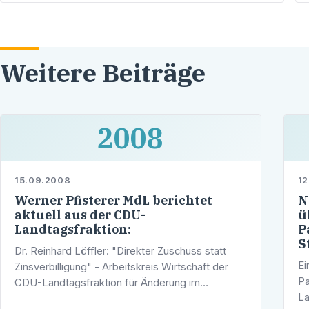
Broschüre vor
Weitere Beiträge
2008
15.09.2008
12
Werner Pfisterer MdL berichtet
N
aktuell aus der CDU-
ü
Landtagsfraktion:
P
S
Dr. Reinhard Löffler: "Direkter Zuschuss statt
Ei
Zinsverbilligung" - Arbeitskreis Wirtschaft der
Pa
CDU-Landtagsfraktion für Änderung im
La
LandeswohnraumförderungsprogrammFür einen