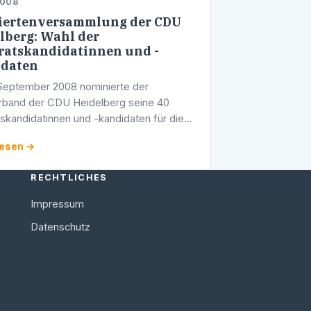
2008
iertenversammlung der CDU
lberg: Wahl der
ratskandidatinnen und -
idaten
September 2008 nominierte der
rband der CDU Heidelberg seine 40
tskandidatinnen und -kandidaten für die
eratswahl 2009. Auch der Heidelberger
lesen →
sabgeordnete Werner Pfisterer wird sich
RECHTLICHES
Impressum
Datenschutz