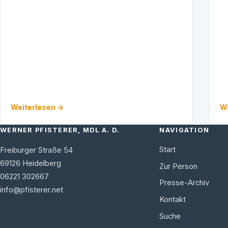
La
direkten Zuschuss bei der Eigentumsförderung
11
…
Öf
Weiterlesen →
We
WERNER PFISTERER, MDL A. D.
NAVIGATION
Start
Freiburger Straße 54
69126
Heidelberg
Zur Person
06221 302667
Presse-Archiv
info@pfisterer.net
Kontakt
Suche