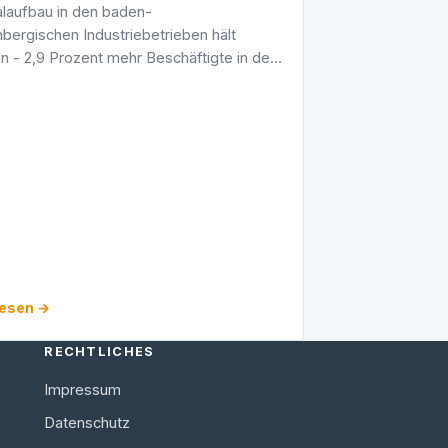
laufbau in den baden-
bergischen Industriebetrieben hält
an - 2,9 Prozent mehr Beschäftigte in der
industrie im Juni 2008Der
laufbau in den baden-
bergischen Industriebetrieben1) …
lesen →
RECHTLICHES
Impressum
Datenschutz