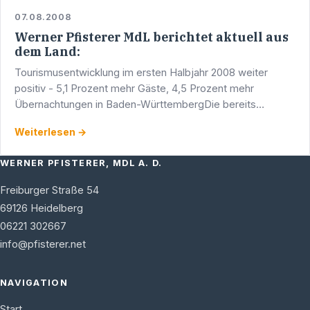
07.08.2008
Werner Pfisterer MdL berichtet aktuell aus
dem Land:
Tourismusentwicklung im ersten Halbjahr 2008 weiter
positiv - 5,1 Prozent mehr Gäste, 4,5 Prozent mehr
Übernachtungen in Baden-WürttembergDie bereits
deutlich positive Tendenz des Vorjahres setzte sich für das
Weiterlesen →
…
WERNER PFISTERER, MDL A. D.
Freiburger Straße 54
69126
Heidelberg
06221 302667
info@pfisterer.net
NAVIGATION
Start