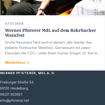
07.07.2008
Werner Pfisterer MdL auf dem Rohrbacher
Weinfest
Große Resonanz fand auch in diesem Jahr wieder das
beliebte Rohrbacher Weinfest. Gemeinsam mit vielen
Freunden der CDU - unter ihnen Gustav Gregor, Dr. Karl A.
Lamers MdB und Klaus Weirich - war auch der
Weiterlesen →
Heidelberger …
WERNER PFISTERER, MDL A. D.
Freiburger Straße 54
69126
Heidelberg
06221 302667
info@pfisterer.net