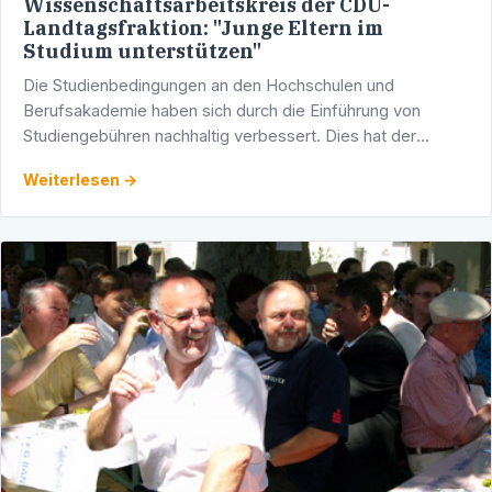
Wissenschaftsarbeitskreis der CDU-
Landtagsfraktion: "Junge Eltern im
Studium unterstützen"
Die Studienbedingungen an den Hochschulen und
Berufsakademie haben sich durch die Einführung von
Studiengebühren nachhaltig verbessert. Dies hat der
Zwischenbericht des von der Landesregierung
Weiterlesen →
eingesetzten unabhängigen …