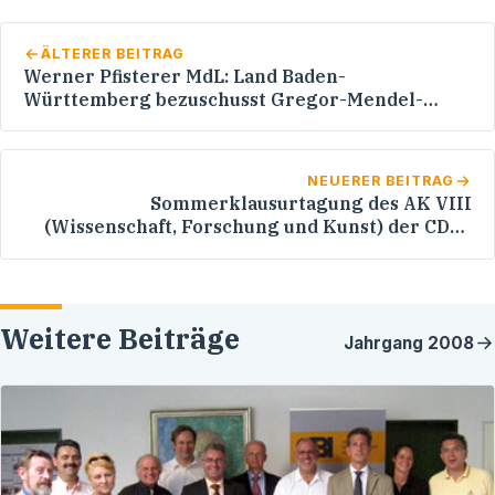
ÄLTERER BEITRAG
Werner Pfisterer MdL: Land Baden-
Württemberg bezuschusst Gregor-Mendel-
Realschule Heidelberg
NEUERER BEITRAG
Sommerklausurtagung des AK VIII
(Wissenschaft, Forschung und Kunst) der CDU-
Landtagsfraktion in Freiburg -
Schwerpunktthema: "Weiterentwicklung der
Universitätsmedizin in Baden-Württemberg"
Weitere Beiträge
Jahrgang
2008