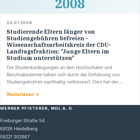
2008
03.07.2008
Studierende Eltern länger von
Studiengebühren befreien -
Wissenschaftsarbeitskreis der CDU-
Landtagsfraktion: "Junge Eltern im
Studium unterstützen"
Die Studienbedingungen an den Hochschulen und
Berufsakademie haben sich durch die Einführung von
Studiengebühren nachhaltig verbessert. Dies hat der
Zwischenbericht des von der Landesregierung
Weiterlesen →
eingesetzten unabhängigen …
WERNER PFISTERER, MDL A. D.
Freiburger Straße 54
69126
Heidelberg
06221 302667