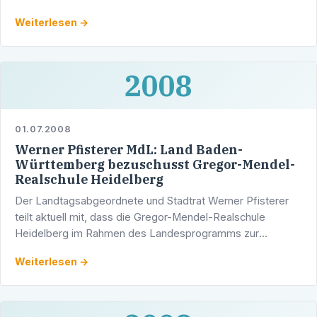
Wissenschaft, Forschung und Kunst der baden-
Weiterlesen →
württembergischen …
2008
01.07.2008
Werner Pfisterer MdL: Land Baden-
Württemberg bezuschusst Gregor-Mendel-
Realschule Heidelberg
Der Landtagsabgeordnete und Stadtrat Werner Pfisterer
teilt aktuell mit, dass die Gregor-Mendel-Realschule
Heidelberg im Rahmen des Landesprogramms zur
Förderung des Schulhausbaus einen Zuschuss vom Land in
Weiterlesen →
Höhe von …