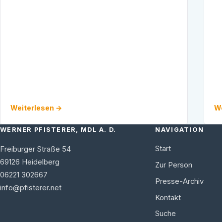
Angesichts zahlreicher aktueller
Da
Problemstellungen …
2
Weiterlesen →
We
WERNER PFISTERER, MDL A. D.
NAVIGATION
Start
Freiburger Straße 54
69126
Heidelberg
Zur Person
06221 302667
Presse-Archiv
info@pfisterer.net
Kontakt
Suche