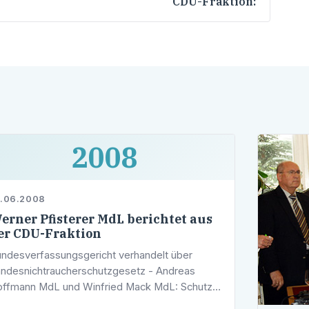
CDU-Fraktion:
2008
6.06.2008
erner Pfisterer MdL berichtet aus
er CDU-Fraktion
ndesverfassungsgericht verhandelt über
ndesnichtraucherschutzgesetz - Andreas
ffmann MdL und Winfried Mack MdL: Schutz
r Gesundheitsschäden steht im Vordergrund