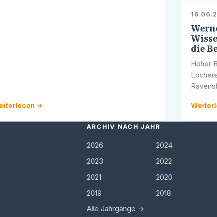
s Bundesverfassungsgericht hat am 11. Juni
16.06.
008 …
Werne
Wisse
die B
Hoher B
Lochere
Ravensb
Birk au
iterlesen →
Weiter
Prof. K
ARCHIV NACH JAHR
2026
2024
2023
2022
2021
2020
2019
2018
Alle Jahrgänge →