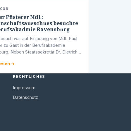
2008
r Pfisterer MdL:
nschaftsausschuss besuchte
erufsakadmie Ravensburg
esuch war auf Einladung von MdL Paul
r zu Gast in der Berufsakademie
urg. Neben Staatssekretär Dr. Dietrich
s dem Wissenschaftsministerium konnten
lesen →
arl-Heinz Hänssler und Prof. Rudolf …
RECHTLICHES
Impressum
Datenschutz