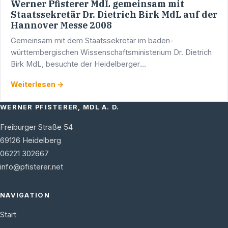
Werner Pfisterer MdL gemeinsam mit
Staatssekretär Dr. Dietrich Birk MdL auf der
Hannover Messe 2008
Gemeinsam mit dem Staatssekretär im baden-
württembergischen Wissenschaftsministerium Dr. Dietrich
Birk MdL, besuchte der Heidelberger
Landtagsabgeordnete Werner Pfisterer in seiner Funktion
Weiterlesen →
als Mitglied des …
WERNER PFISTERER, MDL A. D.
Freiburger Straße 54
69126
Heidelberg
06221 302667
info@pfisterer.net
NAVIGATION
Start