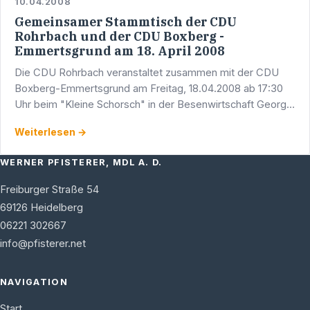
10.04.2008
Gemeinsamer Stammtisch der CDU
Rohrbach und der CDU Boxberg -
Emmertsgrund am 18. April 2008
Die CDU Rohrbach veranstaltet zusammen mit der CDU
Boxberg-Emmertsgrund am Freitag, 18.04.2008 ab 17:30
Uhr beim "Kleine Schorsch" in der Besenwirtschaft Georg
Klein, Hangäckerhöfe, 69126 HD-Rohrbach den "1.
Weiterlesen →
Gemeinsamen …
WERNER PFISTERER, MDL A. D.
Freiburger Straße 54
69126
Heidelberg
06221 302667
info@pfisterer.net
NAVIGATION
Start