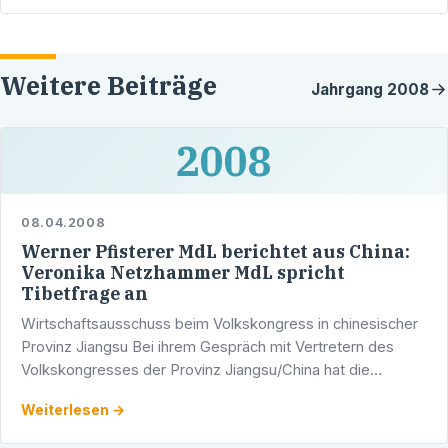
an
Weitere Beiträge
Jahrgang
2008
2008
08.04.2008
Werner Pfisterer MdL berichtet aus China:
Veronika Netzhammer MdL spricht
Tibetfrage an
Wirtschaftsausschuss beim Volkskongress in chinesischer
Provinz Jiangsu Bei ihrem Gespräch mit Vertretern des
Volkskongresses der Provinz Jiangsu/China hat die
Vorsitzende des Wirtschaftsausschusses des Landtags,
Weiterlesen →
die …