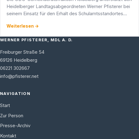
Heidelberger Landtagsabgeordneten Werner Pfisterer bei
seinem Einsatz für den Erhalt des Schulamtsstandortes
Heidelberg und spricht sich einhellig gegen eine …
Weiterlesen →
WERNER PFISTERER, MDL A. D.
Freiburger Straße 54
69126
Heidelberg
06221 302667
info@pfisterer.net
NAVIGATION
Start
Zur Person
Presse-Archiv
Kontakt