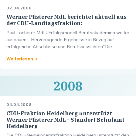
02.04.2008
Werner Pfisterer MdL berichtet aktuell aus
der CDU-Landtagsfraktion:
Paul Locherer MdL: Erfolgsmodell Berufsakademien weiter
ausbauen - Hervorragende Ergebnisse in Bezug auf
erfolgreiche Abschlüsse und Berufsaussichten"Die
Berufsakademien in Baden-Württemberg sind ein
Weiterlesen →
Erfolgsmodell. Bei …
2008
04.04.2008
CDU-Fraktion Heidelberg unterstützt
Werner Pfisterer MdL - Standort Schulamt
Heidelberg
Die CDU-Gemeinderatsfraktion Heidelberg unterstützt den