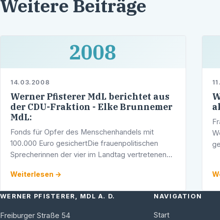
Weitere Beiträge
2008
14.03.2008
11
Werner Pfisterer MdL berichtet aus
W
der CDU-Fraktion - Elke Brunnemer
a
MdL:
Fr
Fonds für Opfer des Menschenhandels mit
We
100.000 Euro gesichertDie frauenpolitischen
ge
Sprecherinnen der vier im Landtag vertretenen
an
Fraktionen haben sich im Nachgang zu der im
Am
Weiterlesen →
We
Rahmen des Frauenplenartags im Herbst 2007 …
WERNER PFISTERER, MDL A. D.
NAVIGATION
Start
Freiburger Straße 54