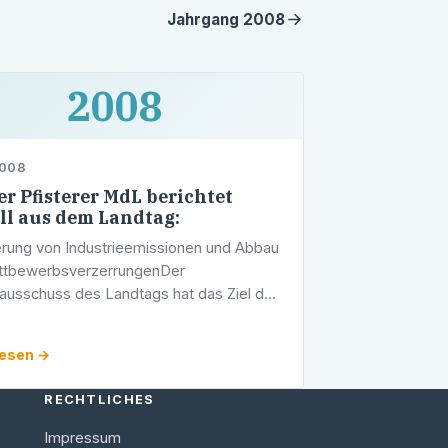
Jahrgang
2008
2008
2008
r Pfisterer MdL berichtet
ll aus dem Landtag:
rung von Industrieemissionen und Abbau
ttbewerbsverzerrungenDer
usschuss des Landtags hat das Ziel der
schen Kommission, die
ieemissionen in der gesamten EU über
lesen →
vellierung der …
RECHTLICHES
Impressum