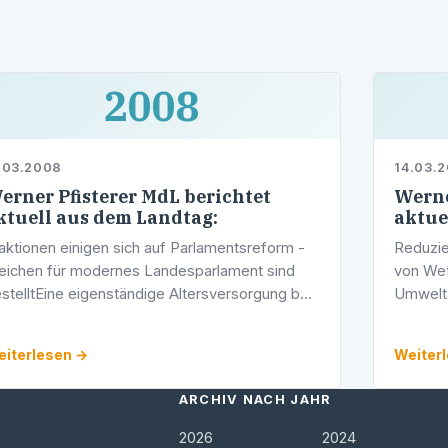
2008
.03.2008
14.03.
erner Pfisterer MdL berichtet
Werne
ktuell aus dem Landtag:
aktue
aktionen einigen sich auf Parlamentsreform -
Reduzie
ichen für modernes Landesparlament sind
von We
stelltEine eigenständige Altersversorgung bei
Umwelta
gepassten Diäten, die Unvereinbarkeit von
Europäi
t und Mandat sowie lebendigere …
Industr
iterlesen →
Weiter
eine No
ARCHIV NACH JAHR
2026
2024