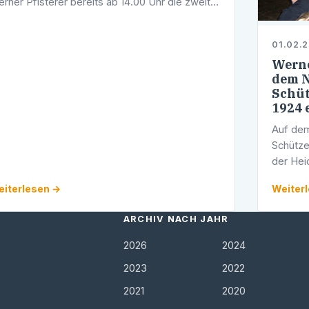
rner Pfisterer bereits ab 14.00 Uhr die zweite
rechstunde im neuen Jahr 2008 an. Sie findet
 seinem Wahlkreisbüro in der …
01.02.
Werne
dem N
Schüt
1924 e
Auf de
Schütze
der Hei
Pfister
iterlesen →
Weiter
ARCHIV NACH JAHR
2026
2024
2023
2022
2021
2020