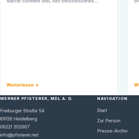
Marcel Schwehr MdL lobt beschlossenes
We
ImpulsprogrammAls "hervorragendes Ergebnis
Sp
für den touristischen Mittelstand" bezeichnete …
in
Weiterlesen →
We
WERNER PFISTERER, MDL A. D.
NAVIGATION
Start
Freiburger Straße 54
69126
Heidelberg
Zur Person
06221 302667
Presse-Archiv
info@pfisterer.net