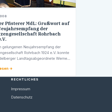
2008
r Pfisterer MdL: Grußwort auf
eujahrsempfang der
zengesellschaft Rohrbach
.V.
m gelungenen Neujahrsempfang der
ngesellschaft Rohrbach 1924 e.V. konnte
delberger Landtagsabgeordnete Werner
er ein Grußwort sprechen.
lesen →
RECHTLICHES
Impressum
Datenschutz