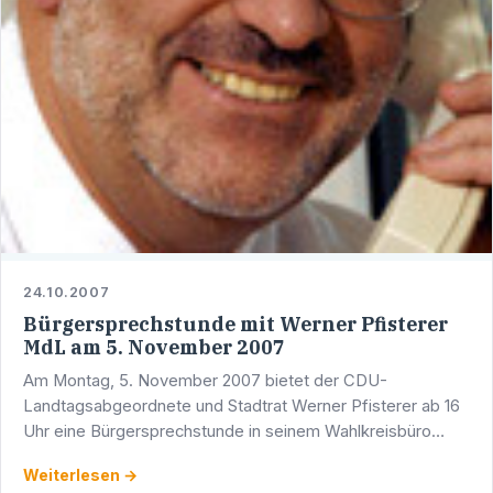
24.10.2007
Bürgersprechstunde mit Werner Pfisterer
MdL am 5. November 2007
Am Montag, 5. November 2007 bietet der CDU-
Landtagsabgeordnete und Stadtrat Werner Pfisterer ab 16
Uhr eine Bürgersprechstunde in seinem Wahlkreisbüro
(Adlerstraße 1/5, 69123 Heidelberg) an.Um
Weiterlesen →
Terminvereinbarung wird …