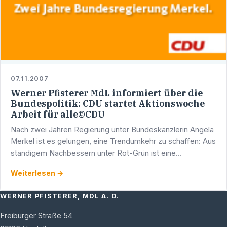
07.11.2007
Werner Pfisterer MdL informiert über die
Bundespolitik: CDU startet Aktionswoche
Arbeit für alle©CDU
Nach zwei Jahren Regierung unter Bundeskanzlerin Angela
Merkel ist es gelungen, eine Trendumkehr zu schaffen: Aus
ständigem Nachbessern unter Rot-Grün ist eine
berechenbare und verlässliche Politik geworden. Aus …
Weiterlesen →
WERNER PFISTERER, MDL A. D.
Freiburger Straße 54