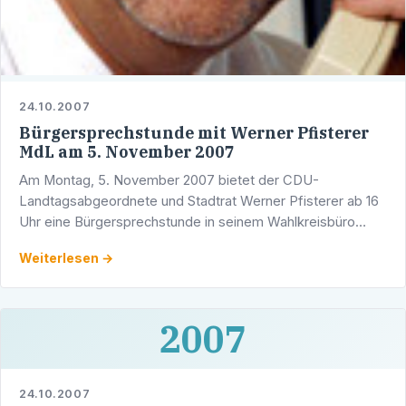
24.10.2007
Bürgersprechstunde mit Werner Pfisterer
MdL am 5. November 2007
Am Montag, 5. November 2007 bietet der CDU-
Landtagsabgeordnete und Stadtrat Werner Pfisterer ab 16
Uhr eine Bürgersprechstunde in seinem Wahlkreisbüro
(Adlerstraße 1/5, 69123 Heidelberg) an.Um
Weiterlesen →
Terminvereinbarung wird …
2007
24.10.2007