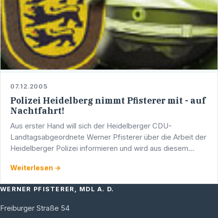
07.12.2005
Polizei Heidelberg nimmt Pfisterer mit - auf
Nachtfahrt!
Aus erster Hand will sich der Heidelberger CDU-
Landtagsabgeordnete Werner Pfisterer über die Arbeit der
Heidelberger Polizei informieren und wird aus diesem
Grund am kommenden Samstag, 10. Dezember 2005, mit
Weiterlesen →
…
WERNER PFISTERER, MDL A. D.
Freiburger Straße 54