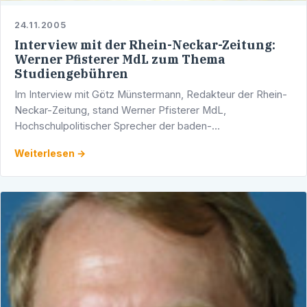
24.11.2005
Interview mit der Rhein-Neckar-Zeitung:
Werner Pfisterer MdL zum Thema
Studiengebühren
Im Interview mit Götz Münstermann, Redakteur der Rhein-
Neckar-Zeitung, stand Werner Pfisterer MdL,
Hochschulpolitischer Sprecher der baden-
württembergischen CDU-Landtagsfraktion und
Weiterlesen →
Vorsitzender des AK VIII, Rede und …