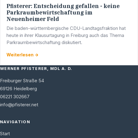
Pfisterer: Entscheidung gefallen - keine
Parkraumbewirtschaftung im
Neuenheimer Feld
Die baden-württembergische CDU-Landtagsfraktion hat
heute in ihrer Klausurtagung in Freiburg auch das Thema
Parkraumbewirtschaftung diskutiert.
Weiterlesen →
WERNER PFISTERER, MDL A. D.
Freiburger Straße 54
69126
Heidelberg
06221 302667
info@pfisterer.net
NAVIGATION
Start