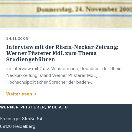
24.11.2005
Interview mit der Rhein-Neckar-Zeitung:
Werner Pfisterer MdL zum Thema
Studiengebühren
Im Interview mit Götz Münstermann, Redakteur der Rhein-
Neckar-Zeitung, stand Werner Pfisterer MdL,
Hochschulpolitischer Sprecher der baden-
württembergischen CDU-Landtagsfraktion und
Weiterlesen →
Vorsitzender des AK VIII, Rede und …
WERNER PFISTERER, MDL A. D.
Freiburger Straße 54
69126
Heidelberg