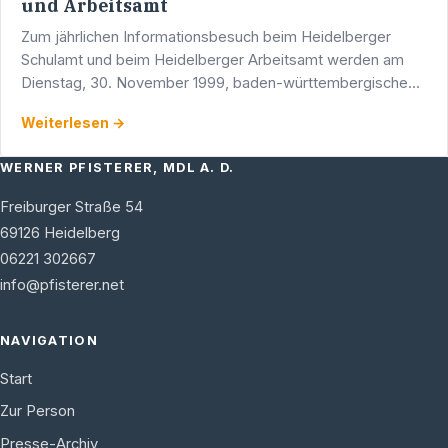
und Arbeitsamt
Zum jährlichen Informationsbesuch beim Heidelberger
Schulamt und beim Heidelberger Arbeitsamt werden am
Dienstag, 30. November 1999, baden-württembergische
CDU-Parlamentarier auf Einladung des Heidelberger …
Weiterlesen →
WERNER PFISTERER, MDL A. D.
Freiburger Straße 54
69126
Heidelberg
06221 302667
info@pfisterer.net
NAVIGATION
Start
Zur Person
Presse-Archiv