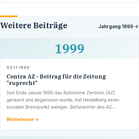
Weitere Beiträge
Jahrgang
1999
1999
03.11.1999
Contra AZ - Beitrag für die Zeitung
"ruprecht"
Seit Ende Januar 1999 das Autonome Zentrum (AZ)
geräumt und abgerissen wurde, hat Heidelberg einen
sozialen Brennpunkt weniger. Befürworter des AZ
sprechen gerne verharmlosend von einem Jugendzentrum,
Weiterlesen →
um die …