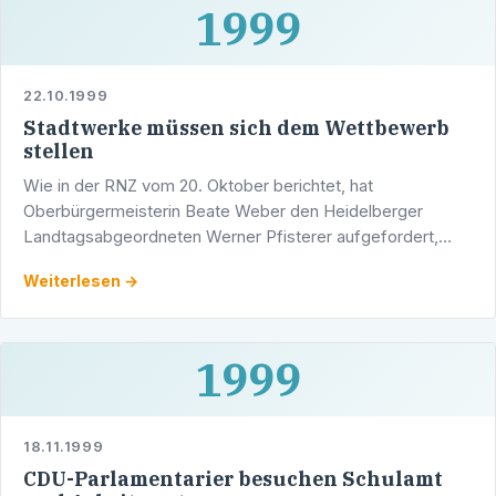
1999
22.10.1999
Stadtwerke müssen sich dem Wettbewerb
stellen
Wie in der RNZ vom 20. Oktober berichtet, hat
Oberbürgermeisterin Beate Weber den Heidelberger
Landtagsabgeordneten Werner Pfisterer aufgefordert,
seinen parlamentarischen Einfluss in Stuttgart geltend zu
Weiterlesen →
machen, damit …
1999
18.11.1999
CDU-Parlamentarier besuchen Schulamt