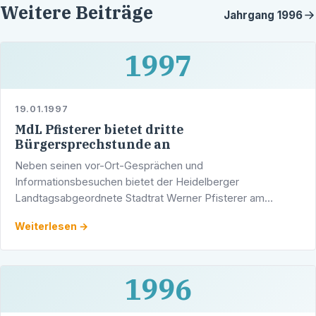
Weitere Beiträge
Jahrgang
1996
1997
19.01.1997
MdL Pfisterer bietet dritte
Bürgersprechstunde an
Neben seinen vor-Ort-Gesprächen und
Informationsbesuchen bietet der Heidelberger
Landtagsabgeordnete Stadtrat Werner Pfisterer am
Montag, 17. Februar 1997 zwischen 15.30 und 17.30 Uhr
Weiterlesen →
seine dritte Bürgersprechstunde an.
1996