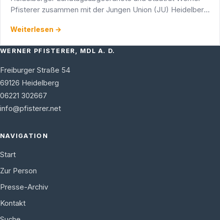
Pfisterer zusammen mit der Jungen Union (JU) Heidelberg
zum zweiten Mal eine "Nachtschwärmer-Sprechstunde"
Weiterlesen →
an.
WERNER PFISTERER, MDL A. D.
Freiburger Straße 54
69126
Heidelberg
06221 302667
info@pfisterer.net
NAVIGATION
Start
Zur Person
Presse-Archiv
Kontakt
Suche